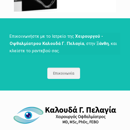
Επικοινωνήστε με το Ιατρείο της
Χειρουργού -
Οφθαλμίατρου Καλουδά Γ. Πελαγία
, στην
Ξάνθη
, και
κλείστε το ραντεβού σας.
Επικοινωνία