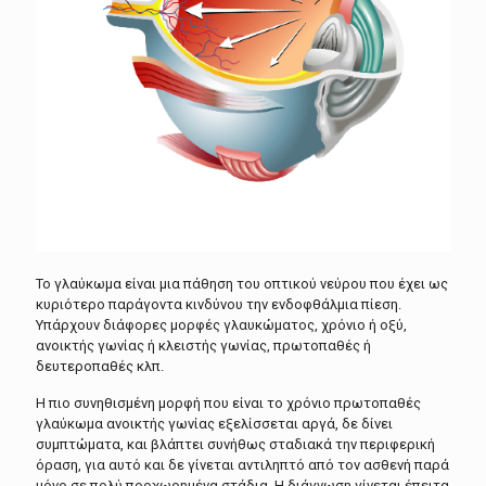
Το γλαύκωμα είναι μια πάθηση του οπτικού νεύρου που έχει ως
κυριότερο παράγοντα κινδύνου την ενδοφθάλμια πίεση.
Υπάρχουν διάφορες μορφές γλαυκώματος, χρόνιο ή οξύ,
ανοικτής γωνίας ή κλειστής γωνίας, πρωτοπαθές ή
δευτεροπαθές κλπ.
Η πιο συνηθισμένη μορφή που είναι το χρόνιο πρωτοπαθές
γλαύκωμα ανοικτής γωνίας εξελίσσεται αργά, δε δίνει
συμπτώματα, και βλάπτει συνήθως σταδιακά την περιφερική
όραση, για αυτό και δε γίνεται αντιληπτό από τον ασθενή παρά
μόνο σε πολύ προχωρημένα στάδια. Η διάγνωση γίνεται έπειτα