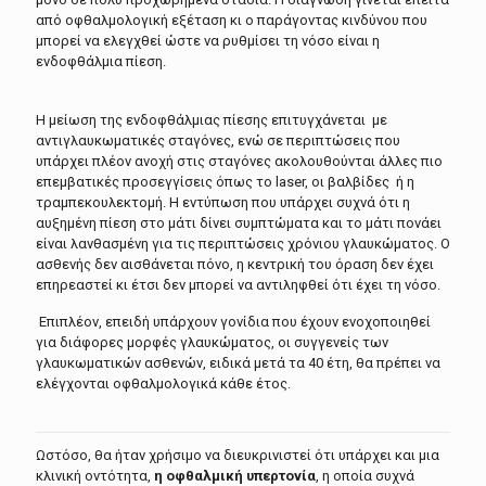
από οφθαλμολογική εξέταση κι ο παράγοντας κινδύνου που
μπορεί να ελεγχθεί ώστε να ρυθμίσει τη νόσο είναι η
ενδοφθάλμια πίεση.
Η μείωση της ενδοφθάλμιας πίεσης επιτυγχάνεται με
αντιγλαυκωματικές σταγόνες, ενώ σε περιπτώσεις που
υπάρχει πλέον ανοχή στις σταγόνες ακολουθούνται άλλες πιο
επεμβατικές προσεγγίσεις όπως το laser, οι βαλβίδες ή η
τραμπεκουλεκτομή. Η εντύπωση που υπάρχει συχνά ότι η
αυξημένη πίεση στο μάτι δίνει συμπτώματα και το μάτι πονάει
είναι λανθασμένη για τις περιπτώσεις χρόνιου γλαυκώματος. Ο
ασθενής δεν αισθάνεται πόνο, η κεντρική του όραση δεν έχει
επηρεαστεί κι έτσι δεν μπορεί να αντιληφθεί ότι έχει τη νόσο.
Επιπλέον, επειδή υπάρχουν γονίδια που έχουν ενοχοποιηθεί
για διάφορες μορφές γλαυκώματος, οι συγγενείς των
γλαυκωματικών ασθενών, ειδικά μετά τα 40 έτη, θα πρέπει να
ελέγχονται οφθαλμολογικά κάθε έτος.
Ωστόσο, θα ήταν χρήσιμο να διευκρινιστεί ότι υπάρχει και μια
κλινική οντότητα,
η οφθαλμική υπερτονία
, η οποία συχνά