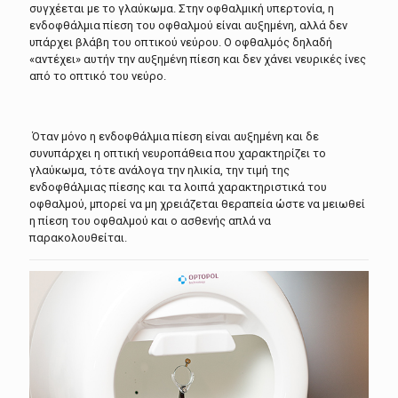
συγχέεται με το γλαύκωμα. Στην οφθαλμική υπερτονία, η
ενδοφθάλμια πίεση του οφθαλμού είναι αυξημένη, αλλά δεν
υπάρχει βλάβη του οπτικού νεύρου. Ο οφθαλμός δηλαδή
«αντέχει» αυτήν την αυξημένη πίεση και δεν χάνει νευρικές ίνες
από το οπτικό του νεύρο.
Όταν μόνο η ενδοφθάλμια πίεση είναι αυξημένη και δε
συνυπάρχει η οπτική νευροπάθεια που χαρακτηρίζει το
γλαύκωμα, τότε ανάλογα την ηλικία, την τιμή της
ενδοφθάλμιας πίεσης και τα λοιπά χαρακτηριστικά του
οφθαλμού, μπορεί να μη χρειάζεται θεραπεία ώστε να μειωθεί
η πίεση του οφθαλμού και ο ασθενής απλά να
παρακολουθείται.