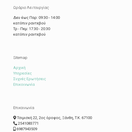
Ωράριο Λειτουργίας
Δευ έως Παρ: 09:30 - 14:00
κατόπιν ραντεβού
Τρ - Πεμ: 17:30 - 20:30
κατόπιν ραντεβού
Sitemap
Αρχική
Υπηρεσίες
Συχνές Ερωτήσεις
Επικοινωνία
Επικοινωνία
Τσιμισκή 22, 2ος όροφος, Ξάνθη, T.K. 67100
2541083771
6987943509