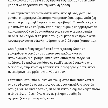
και αναλόγως του μεγέθους της και της ηλικίας του ατόμου
μπορεί να επηρεάσει και τη μακρινή όραση.
Είναι σημαντικό να διαγνωστεί από μικρή ηλικία, γιατί μια
μεγάλη υπερμετρωπία μπορεί να προκαλέσει αμβλυωπία (μη
αναστρέψιμη χαμηλή όραση) και στραβισμό. Τα παιδιά έχουν
μια ικανότητα να κρύβουν κάποιους βαθμούς υπερμετρωπίας
και να μπορούν να δουν καθαρά ενώ έχουν υπερμετρωπία,
αλλά αυτό κουράζει τα μάτια τους και μπορεί να προκαλέσει
πονοκεφάλους κι εύκολη κούραση στο διάβασμα (κοπιωπία).
Χρειάζεται ειδική τεχνική κατά την εξέταση, ώστε να
χαλαρώσει ο φακός του ματιού των παιδιών και να
αποκαλυφθούν οι βαθμοί υπερμετρωπίας που μπορεί να
κρύβουν. Σε παιδιά συνήθως εμφανίζεται με δυσκολία στο
διάβασμα, στην κοντινή εστίαση και αδιαφορία για τα μικρά
αντικείμενα που βρίσκονται γύρω τους.
Στην υπερμετρωπία οι ακτίνες του φωτός που εισέρχονται
στον οφθαλμό δε συγκεντρώνονται στον αμφιβληστροειδή
όπως είναι το φυσιολογικό, αλλά σε κάποιο σημείο νοητά πίσω
από αυτόν, οπότε πάνω στον αμφιβληστροειδή δε
σχηματίζεται μια ευκρινής εικόνα.