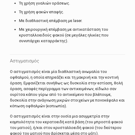
Τη χρήση γυαλιών οράσεως.
Τη χρήση φακών επαφής.
Με διαθλαστική επέμβαση με laser.
Με χειρουργική επέμβαση με αντικατάσταση του
κρυσταλλοειδούς φακού (σε μεγάλες ηλικίες που
συνυπάρχει καταρράκτης).
Αστιγματισμός
Ο αστιγματισμός είναι μία διαθλαστική ανωμαλία του
οφθαλμού, η οποία επηρεάζει και τη μακρινή και την κοντινή
όραση. Εμφανίζεται συνήθως ως δυσκολία στην εστίαση, θολή
όραση, ασαφές περίγραμμα των αντικειμένων, είδωλο σαν
ουρίτσα κάπου γύρω από το αντικείμενο που βλέπουμε,
δυσκολία στην ανάγνωση μικρών στοιχείων με πονοκέφαλο και
κόπωση οφθαλμών (κοπιωπία).
Ο αστιγματισμός είναι στην ουσία μια ασυμμετρία στην
καμπυλότητα του κερατοειδή κατά βάση (του μπροστά φακού
του ματιού), ή/και στου κρυσταλλοειδή φακού (του δεύτερου
φακού του ματιού που βρίσκεται μέσα στο μάτι).