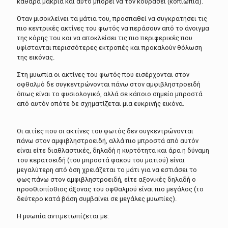
καθαρά μακριά και αυτό μπορεί να τον κουράσει (κοπιωπία).
Όταν μισοκλείνει τα μάτια του, προσπαθεί να συγκρατήσει τις
πιο κεντρικές ακτίνες του φωτός να περάσουν από το άνοιγμα
της κόρης του και να αποκλείσει τις πιο περιφερικές που
υφίστανται περισσότερες εκτροπές και προκαλούν θόλωση
της εικόνας.
Στη μυωπία οι ακτίνες του φωτός που εισέρχονται στον
οφθαλμό δε συγκεντρώνονται πάνω στον αμφιβληστροειδή
όπως είναι το φυσιολογικό, αλλά σε κάποιο σημείο μπροστά
από αυτόν οπότε δε σχηματίζεται μια ευκρινής εικόνα.
Οι αιτίες που οι ακτίνες του φωτός δεν συγκεντρώνονται
πάνω στον αμφιβληστροειδή, αλλά πιο μπροστά από αυτόν
είναι είτε διαθλαστικές, δηλαδή η κυρτότητα και άρα η δύναμη
του κερατοειδή (του μπροστά φακού του ματιού) είναι
μεγαλύτερη από όση χρειάζεται το μάτι για να εστιάσει το
φως πάνω στον αμφιβληστροειδή, είτε αξονικές δηλαδή ο
προσθιοπίσθιος άξονας του οφθαλμού είναι πιο μεγάλος (το
δεύτερο κατά βάση συμβαίνει σε μεγάλες μυωπίες).
H μυωπία αντιμετωπίζεται με: