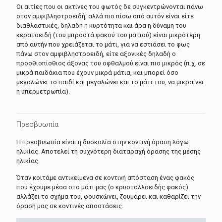
Οι αιτίες που οι ακτίνες του φωτός δε συγκεντρώνονται πάνω
στον αμφιβληστροειδή, αλλά πιο πίσω από αυτόν είναι είτε
διαθλαστικές, δηλαδή η κυρτότητα και άρα η δύναμη του
κερατοειδή (του μπροστά φακού του ματιού) είναι μικρότερη
από αυτήν που χρειάζεται το μάτι, για να εστιάσει το φως
πάνω στον αμφιβληστροειδή, είτε αξονικές δηλαδή ο
προσθιοπίσθιος άξονας του οφθαλμού είναι πιο μικρός (π.χ. σε
μικρά παιδάκια που έχουν μικρά μάτια, και μπορεί όσο
μεγαλώνει το παιδί και μεγαλώνει και το μάτι του, να μικραίνει
η υπερμετρωπία).
Πρεσβυωπία
Η πρεσβυωπία είναι η δυσκολία στην κοντινή όραση λόγω
ηλικίας. Αποτελεί τη συχνότερη διαταραχή όρασης της μέσης
ηλικίας.
Όταν κοιτάμε αντικείμενα σε κοντινή απόσταση ένας φακός
που έχουμε μέσα στο μάτι μας (ο κρυσταλλοειδής φακός)
αλλάζει το σχήμα του, φουσκώνει, ζουμάρει και καθαρίζει την
όρασή μας σε κοντινές αποστάσεις.