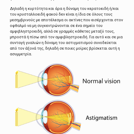
Δηλαδή η κυρτότητα και άρα η δύναμη του κερατοειδή ή/και
του κρυσταλλοειδή φακού δεν είναι η ίδια σε όλους τους
μεσημβρινούς με αποτέλεσμα οι ακτίνες που εισέρχονται στον
οφθαλμό να μη συγκεντρώνονται σε ένα σημείο του
αμφιβληστροειδή, αλλά σε γραμμές κάθετες μεταξύ τους,
μπροστά ή πίσω από τον αμφιβληστροειδή. Για αυτό και σε μια
συνταγή γυαλιών η δύναμη του αστιγματισμού συνοδεύεται
από τον άξονά της, δηλαδή σε ποιες μοίρες βρίσκεται αυτή η
ασυμμετρία.